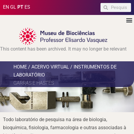
Ir
Pesquisar
Pesquisar
EN
GL
PT
ES
para
M
o
conteúdo
This content has been archived. It may no longer be relevant
HOME / ACERVO VIRTUAL / INSTRUMENTOS DE
LABORATÓRIO
GARRAS E HASTES
Todo laboratório de pesquisa na área de biologia,
bioquímica, fisiologia, farmacologia e outras associadas à