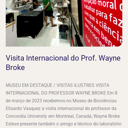
Broke
Visita Internacional do Prof. Wayne
Broke
MUSEU EM DESTAQUE / VISITAS ILUSTRES VISITA
INTERNACIONAL DO PROFESSOR WAYNE BROKE Em 8
de março de 2023 recebemos no Museu de Biociências
Elisardo Vasquez a visita internacional do professor da
Concordia University em Montreal, Canadá, Wayne Broke.
Esteve presente também o amigo e técnico do laboratório