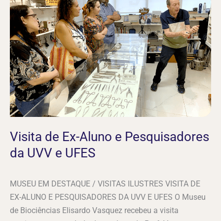
Ex-
Aluno
e
Pesquisadores
da
UVV
e
UFES
Visita de Ex-Aluno e Pesquisadores
da UVV e UFES
MUSEU EM DESTAQUE / VISITAS ILUSTRES VISITA DE
EX-ALUNO E PESQUISADORES DA UVV E UFES O Museu
de Biociências Elisardo Vasquez recebeu a visita