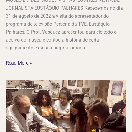
MUSEU EM DESTAQUE / VISITAS ILUSTRES VISITA DE
JORNALISTA EUSTÁQUIO PALHARES Recebemos no dia
31 de agosto de 2022 a visita do apresentador do
programa de televisão Persona da TVE, Eustáquio
Palhares. O Prof. Vasquez apresentou para ele todo o
acervo do museu e contou a história de cada
equipamento e da sua própria jornada
Read More »
Visita
de
Alunos
de
Veterinária
da
UVV