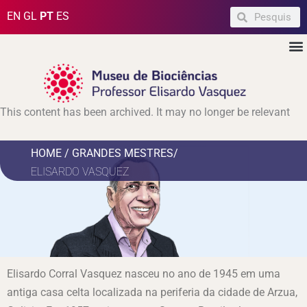
Ir
Pesquisar
Pesquisar
EN
GL
PT
ES
para
M
o
conteúdo
This content has been archived. It may no longer be relevant
HOME / GRANDES MESTRES/
ELISARDO VASQUEZ
Elisardo Corral Vasquez nasceu no ano de 1945 em uma
antiga casa celta localizada na periferia da cidade de Arzua,