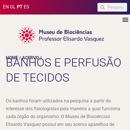
Ir
Pesquisar
Pesquisar
EN
GL
PT
ES
para
M
o
conteúdo
HOME / ACERVO /
BANHOS E PERFUSÃO
DE TECIDOS
Os banhos foram utilizados na pesquisa a partir do
interesse dos fisiologistas pela maneira a qual funciona
cada órgão do organismo. O Museu de Biociências
Elisardo Vasquez possui em seu acervo aparelhos de