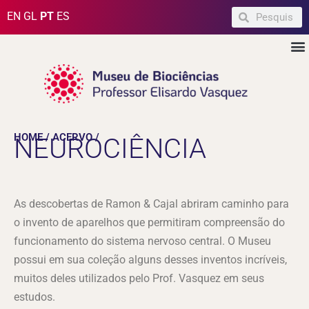
Ir
Pesquisar
Pesquisar
EN
GL
PT
ES
para
M
o
conteúdo
HOME / ACERVO /
NEUROCIÊNCIA
As descobertas de Ramon & Cajal abriram caminho para
o invento de aparelhos que permitiram compreensão do
funcionamento do sistema nervoso central. O Museu
possui em sua coleção alguns desses inventos incríveis,
muitos deles utilizados pelo Prof. Vasquez em seus
estudos.