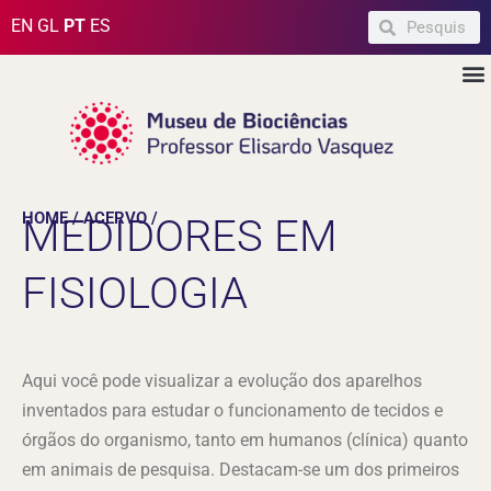
Ir
Pesquisar
Pesquisar
EN
GL
PT
ES
para
M
o
conteúdo
HOME / ACERVO /
MEDIDORES EM
FISIOLOGIA
Aqui você pode visualizar a evolução dos aparelhos
inventados para estudar o funcionamento de tecidos e
órgãos do organismo, tanto em humanos (clínica) quanto
em animais de pesquisa. Destacam-se um dos primeiros